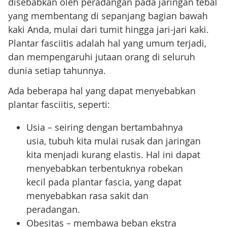
disebabkan oleh peradangan pada jaringan tebal
yang membentang di sepanjang bagian bawah
kaki Anda, mulai dari tumit hingga jari-jari kaki.
Plantar fasciitis adalah hal yang umum terjadi,
dan mempengaruhi jutaan orang di seluruh
dunia setiap tahunnya.
Ada beberapa hal yang dapat menyebabkan
plantar fasciitis, seperti:
Usia – seiring dengan bertambahnya
usia, tubuh kita mulai rusak dan jaringan
kita menjadi kurang elastis. Hal ini dapat
menyebabkan terbentuknya robekan
kecil pada plantar fascia, yang dapat
menyebabkan rasa sakit dan
peradangan.
Obesitas – membawa beban ekstra