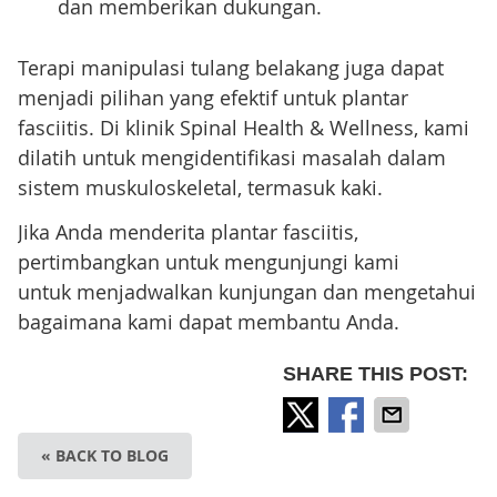
dan memberikan dukungan.
Terapi manipulasi tulang belakang juga dapat
menjadi pilihan yang efektif untuk plantar
fasciitis. Di klinik Spinal Health & Wellness, kami
dilatih untuk mengidentifikasi masalah dalam
sistem muskuloskeletal, termasuk kaki.
Jika Anda menderita plantar fasciitis,
pertimbangkan untuk mengunjungi kami
untuk menjadwalkan kunjungan dan mengetahui
bagaimana kami dapat membantu Anda.
SHARE THIS POST:
« BACK TO BLOG