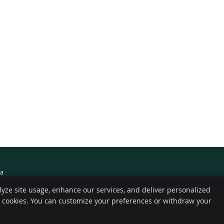
ma
lyze site usage, enhance our services, and deliver personalized
e cookies. You can customize your preferences or withdraw your
Copyright
Legal