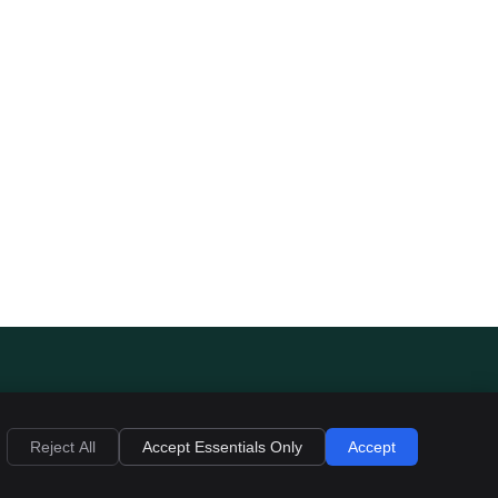
Reject All
Accept Essentials Only
Accept
Privacy
Cookies
Accessibility
Terms of Service
Sitemap