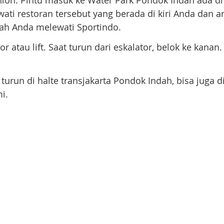
Union. Pintu masuk ke Water Park Pondok Indah ada di 
ati restoran tersebut yang berada di kiri Anda dan ar
elah Anda melewati Sportindo.
or atau lift. Saat turun dari eskalator, belok ke kanan
run di halte transjakarta Pondok Indah, bisa juga d
i.