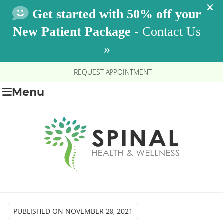
REQUEST APPOINTMENT
Menu
PUBLISHED ON
NOVEMBER 28, 2021