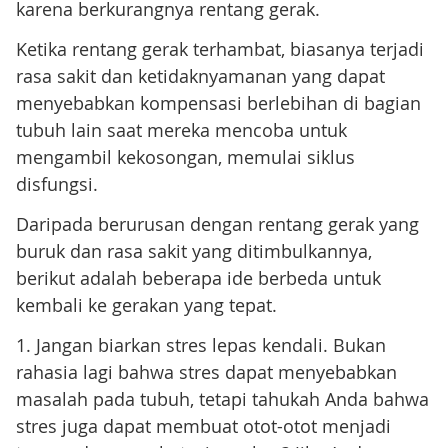
karena berkurangnya rentang gerak.
Ketika rentang gerak terhambat, biasanya terjadi
rasa sakit dan ketidaknyamanan yang dapat
menyebabkan kompensasi berlebihan di bagian
tubuh lain saat mereka mencoba untuk
mengambil kekosongan, memulai siklus
disfungsi.
Daripada berurusan dengan rentang gerak yang
buruk dan rasa sakit yang ditimbulkannya,
berikut adalah beberapa ide berbeda untuk
kembali ke gerakan yang tepat.
1. Jangan biarkan stres lepas kendali. Bukan
rahasia lagi bahwa stres dapat menyebabkan
masalah pada tubuh, tetapi tahukah Anda bahwa
stres juga dapat membuat otot-otot menjadi