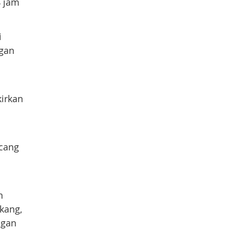
4 jam
i
ngan
kirkan
cang
n
kang,
ngan