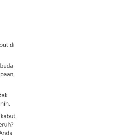
but di
rbeda
upaan,
dak
nih.
 kabut
eruh?
 Anda