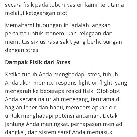
secara fisik pada tubuh pasien kami, terutama
melalui ketegangan otot.
Memahami hubungan ini adalah langkah
pertama untuk menemukan kelegaan dan
memutus siklus rasa sakit yang berhubungan
dengan stres.
Dampak Fisik dari Stres
Ketika tubuh Anda menghadapi stres, tubuh
Anda akan memicu respons fight-or-flight, yang
mengarah ke beberapa reaksi fisik. Otot-otot
Anda secara naluriah menegang, terutama di
bagian leher dan bahu, mempersiapkan diri
untuk menghadapi potensi ancaman. Detak
jantung Anda meningkat, pernapasan menjadi
dangkal, dan sistem saraf Anda memasuki