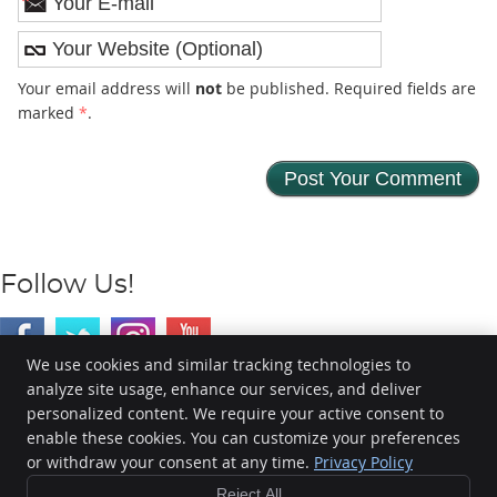
*
Your email address will
not
be published. Required fields are
marked
*
.
Follow Us!
We use cookies and similar tracking technologies to
Spinal Health and Wellness
analyze site usage, enhance our services, and deliver
Gedung Golf Gallery
personalized content. We require your active consent to
Jl. Metro Pondok Indah Kav. 1, Kelurahan Pd. Pinang, Kec. Kby. Lama
enable these cookies. You can customize your preferences
Kota Jakarta Selatan
Daerah Khusus Ibukota Jakarta 12310
or withdraw your consent at any time.
Privacy Policy
Phone: 021 751 3876
Reject All