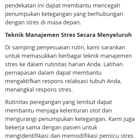
pendekatan ini dapat membantu mencegah
penumpukan ketegangan yang berhubungan
dengan stres di masa depan.
Teknik Manajemen Stres Secara Menyeluruh
Di samping penyesuaian rutin, kami sarankan
untuk memasukkan berbagai teknik manajemen
stres ke dalam rutinitas harian Anda. Latihan
pernapasan dalam dapat membantu
mengaktifkan respons relaksasi tubuh Anda,
menangkal respons stres.
Rutinitas peregangan yang lembut dapat
membantu menjaga kelenturan otot dan
mengurangi penumpukan ketegangan. Kami juga
bekerja sama dengan pasien untuk
mengidentifikasi dan memodifikasi pemicu stres