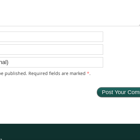
e published. Required fields are marked
*
.
ma