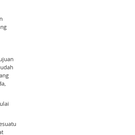
n
ang
ujuan
sudah
yang
da,
ulai
sesuatu
at