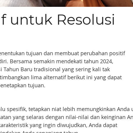
if untuk Resolusi
enentukan tujuan dan membuat perubahan positif
diri. Bersama semakin mendekati tahun 2024,
i Tahun Baru tradisional yang sering kali tak
mbangkan lima alternatif berikut ini yang dapat
enetapkan tujuan.
alu spesifik, tetapkan niat lebih memungkinkan Anda 
an yang selaras dengan nilai-nilai dan keinginan A
karakteristik yang ingin diwujudkan, Anda dapat
tindakan Anda sepanjang tahun.