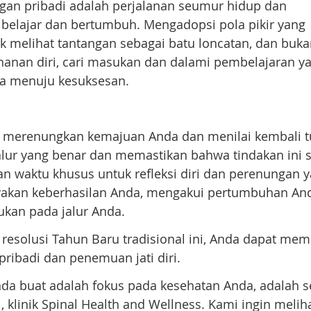
n pribadi adalah perjalanan seumur hidup dan
elajar dan bertumbuh. Mengadopsi pola pikir yang
melihat tantangan sebagai batu loncatan, dan buka
anan diri, cari masukan dan dalami pembelajaran y
da menuju kesuksesan.
k merenungkan kemajuan Anda dan menilai kembali t
alur yang benar dan memastikan bahwa tindakan ini 
kan waktu khusus untuk refleksi diri dan perenungan 
yakan keberhasilan Anda, mengakui pertumbuhan An
kan pada jalur Anda.
f resolusi Tahun Baru tradisional ini, Anda dapat mem
ribadi dan penemuan jati diri.
Anda buat adalah fokus pada kesehatan Anda, adalah 
klinik Spinal Health and Wellness. Kami ingin melih