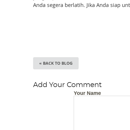
Anda segera berlatih. Jika Anda siap u
« BACK TO BLOG
Add Your Comment
Your Name