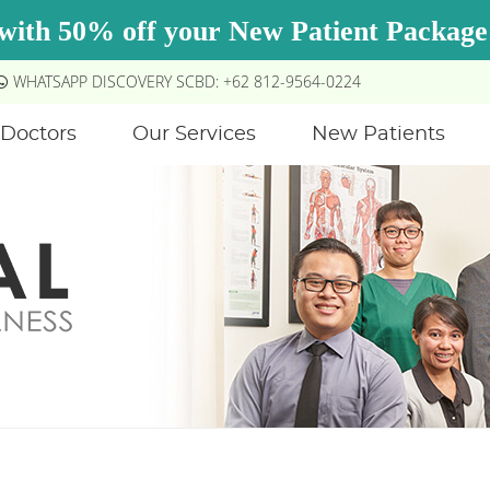
WHATSAPP DISCOVERY SCBD: +62 812-9564-0224
Doctors
Our Services
New Patients