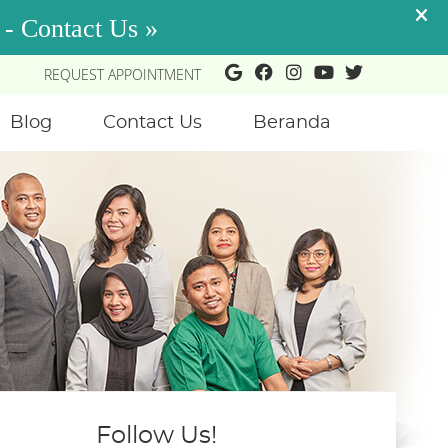
Google Social Button
Facebook Social B
Instagram Soci
Youtube Soc
Twitter S
REQUEST APPOINTMENT
Blog
Contact Us
Beranda
Follow Us!