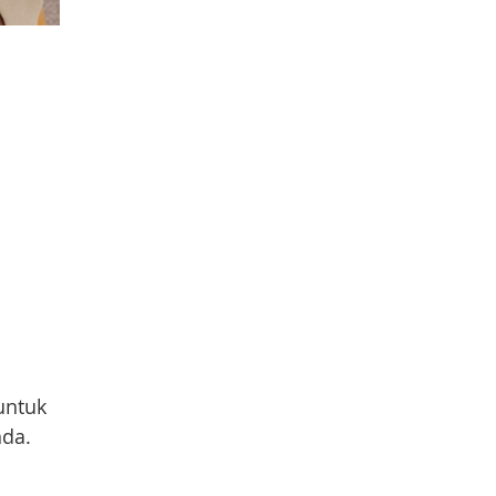
untuk
nda.