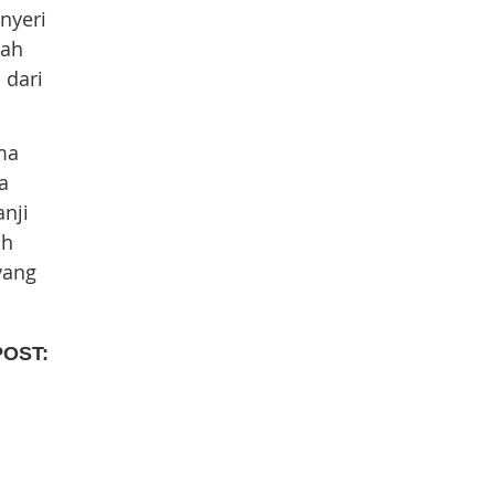
 nyeri
lah
 dari
ma
a
nji
ih
yang
POST: