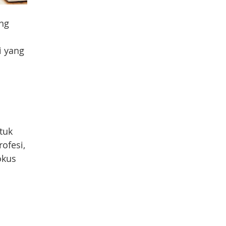
ung
i yang
tuk
ofesi,
okus