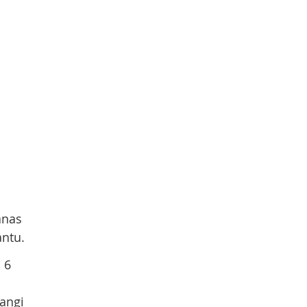
h
anas
ntu.
 6
angi